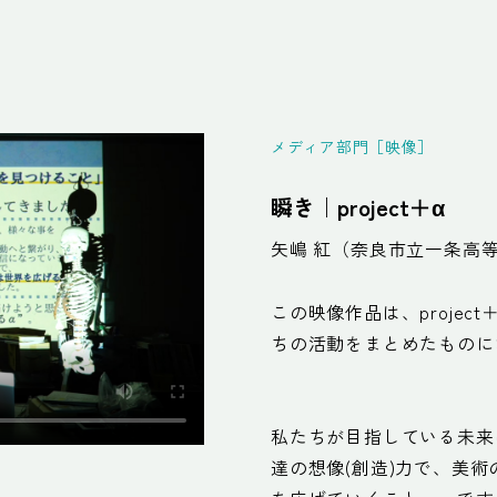
メディア部門［映像］
瞬き｜project＋α
矢嶋 紅（奈良市立一条高
この映像作品は、projec
ちの活動をまとめたものに
私たちが目指している未来
達の想像(創造)力で、美