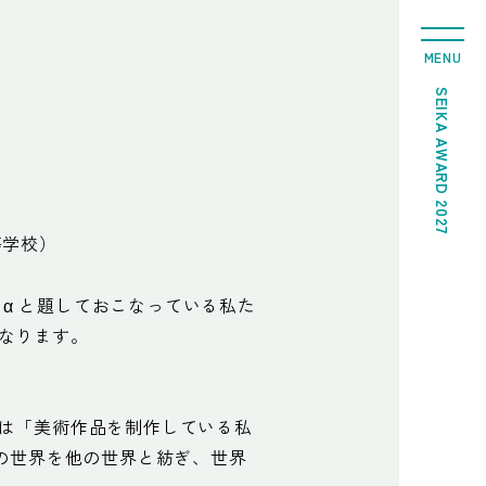
MENU
SEIKA AWARD 2027
等学校）
t＋α と題しておこなっている私た
なります。
は「美術作品を制作している私
術の世界を他の世界と紡ぎ、世界