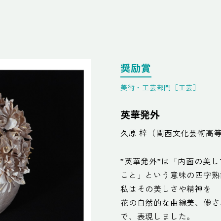
奨励賞
美術・工芸部門［工芸］
英華発外
久原 梓（関西文化芸術高
”英華発外”は「内面の美
こと」という意味の四字熟
私はその美しさや精神を
花の自然的な曲線美、儚さ
で、表現しました。