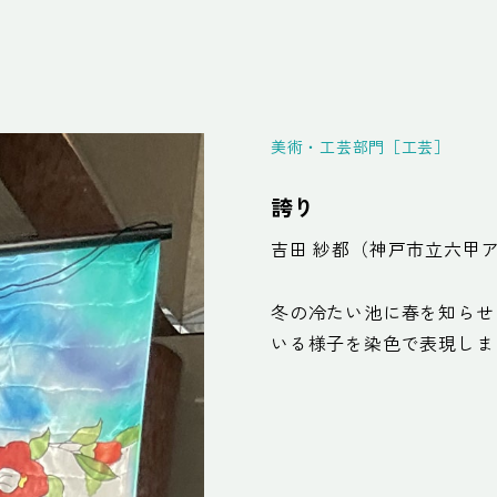
美術・工芸部門［工芸］
誇り
吉田 紗都（神戸市立六甲
冬の冷たい池に春を知らせ
いる様子を染色で表現しま